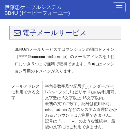
伊藤忠ケーブルシステム
Toggl
BB4U (ビービーフォーユー)
navig
電子メールサービス
BB4Uのメールサービスではマンションの独自ドメイン
（******＠■■■■■■.bb4u.ne.jp）のメールアドレスを１住
戸につき５つまで無料で取得できます。※■にはマンシ
ョン専用のドメインが入ります。
メールアドレス
半角英数字及び記号(｢_(アンダーバー)」
に利用できる文
｢-(ハイフン)｣｢.(ピリオド)｣のみ利用可。
字
文字数は 6文字以上 16文字以内。
最初の文字に数字、記号は使用不可。
info、admin などのシステム管理にかか
わるアカウントはご利用できません。
記号は「..」「--」のような連続や、最
後の文字にはご利用できません。