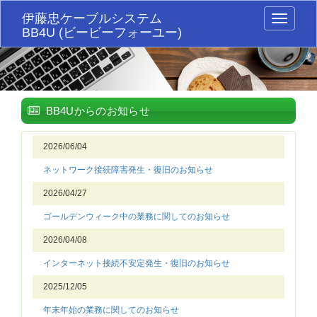
伊藤忠ケーブルシステム
Toggle
BB4U (ビービーフォーユー)
navigati
BB4Uからのお知らせ